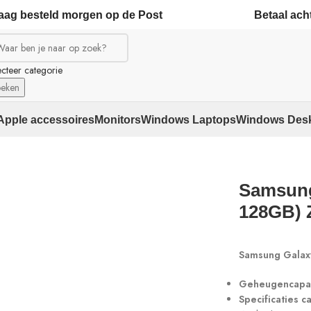
ag besteld morgen op de Post
Betaal acht
ecteer categorie
eken
Apple accessoires
Monitors
Windows Laptops
Windows Des
Samsung
128GB) 
Samsung Galax
Geheugencapac
Specificaties c