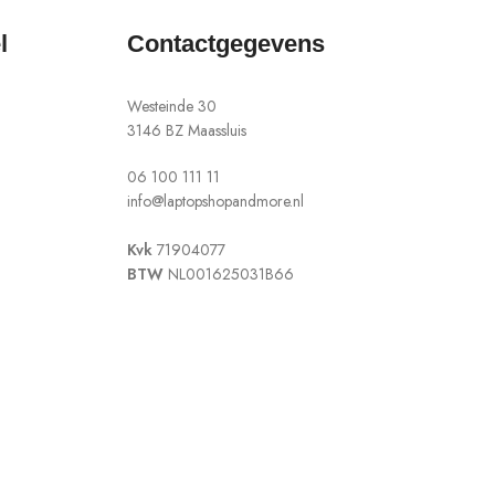
l
Contactgegevens
Westeinde 30
3146 BZ Maassluis
06 100 111 11
info@laptopshopandmore.nl
Kvk
71904077
BTW
NL001625031B66