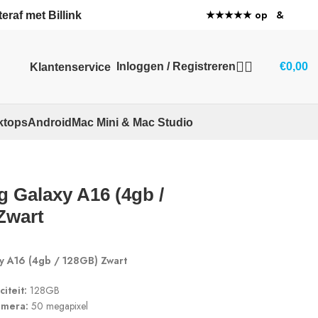
★★★★★ op
&
eraf met Billink
Inloggen / Registreren
€
0,00
Klantenservice
ktops
Android
Mac Mini & Mac Studio
Terug naar producten
 Galaxy A16 (4gb /
Zwart
y A16 (4gb / 128GB) Zwart
iteit:
128GB
amera:
50 megapixel