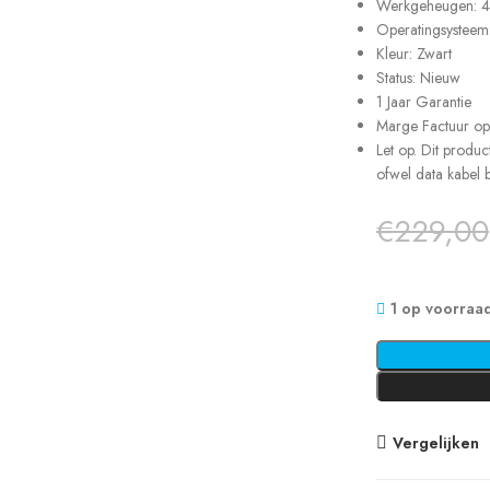
Werkgeheugen: 
Operatingsysteem
Kleur: Zwart
Status: Nieuw
1 Jaar Garantie
Marge Factuur o
Let op. Dit produc
ofwel data kabel b
€
229,00
1 op voorraa
Vergelijken