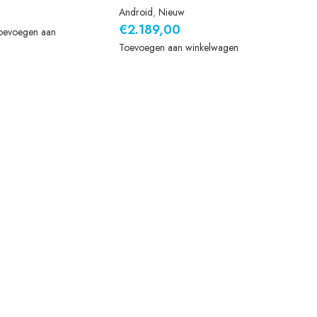
Android
,
Nieuw
€
2.189,00
oevoegen aan
Toevoegen aan winkelwagen
S
F
C