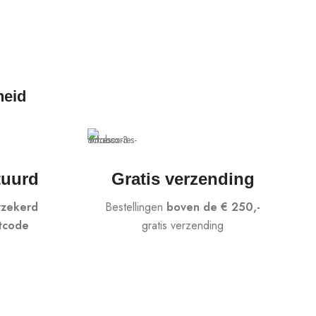
An
€
To
heid
tuurd
Gratis verzending
rzekerd
Bestellingen
boven de € 250,-
tcode
gratis verzending