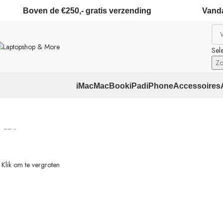
Boven de €250,- gratis verzending
Vanda
Sel
Zo
iMac
MacBook
iPad
iPhone
Accessoires
Home
Android
Nieuw
Samsung Galaxy A16 (4gb / 128GB) Zwart
-22%
Klik om te vergroten