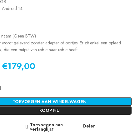
4GB
: Android 14
p naam (Geen BTW)
t wordt geleverd zonder adapter of oortjes. Er zit enkel een oplaad
ij die een output van usb c naar usb c heeft.
€
179,00
d
TOEVOEGEN AAN WINKELWAGEN
KOOP NU
Toevoegen aan
Delen
verlanglijst