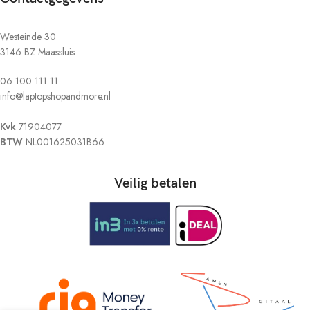
Westeinde 30
3146 BZ Maassluis
06 100 111 11
info@laptopshopandmore.nl
Kvk
71904077
BTW
NL001625031B66
Veilig betalen