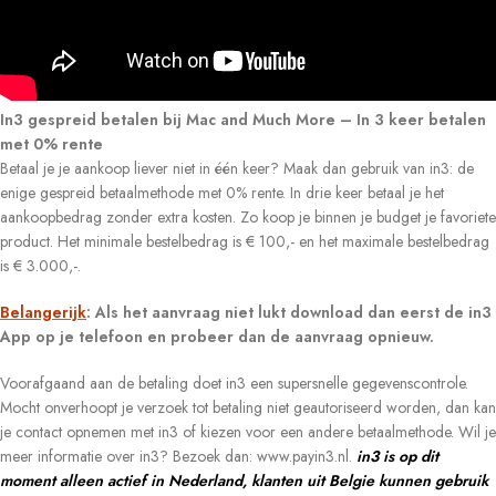
In3 gespreid betalen bij Mac and Much More – In 3 keer betalen
met 0% rente
Betaal je je aankoop liever niet in één keer? Maak dan gebruik van in3: de
enige gespreid betaalmethode met 0% rente. In drie keer betaal je het
aankoopbedrag zonder extra kosten. Zo koop je binnen je budget je favoriete
product. Het minimale bestelbedrag is € 100,- en het maximale bestelbedrag
is € 3.000,-.
Belangerijk
: Als het aanvraag niet lukt download dan eerst de in3
App op je telefoon en probeer dan de aanvraag opnieuw.
Voorafgaand aan de betaling doet in3 een supersnelle gegevenscontrole.
Mocht onverhoopt je verzoek tot betaling niet geautoriseerd worden, dan kan
je contact opnemen met in3 of kiezen voor een andere betaalmethode. Wil je
meer informatie over in3? Bezoek dan: www.payin3.nl.
in3 is op dit
moment alleen actief in Nederland, klanten uit Belgie kunnen gebruik