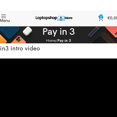
0
€
0,0
Menu
Pay in 3
Home
Pay in 3
in3 intro video