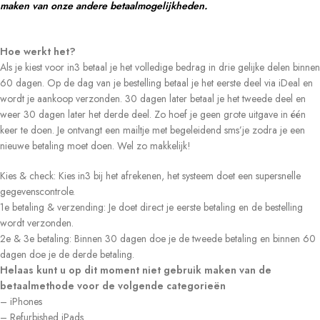
maken van onze andere betaalmogelijkheden.
Hoe werkt het?
Als je kiest voor in3 betaal je het volledige bedrag in drie gelijke delen binnen
60 dagen. Op de dag van je bestelling betaal je het eerste deel via iDeal en
wordt je aankoop verzonden. 30 dagen later betaal je het tweede deel en
weer 30 dagen later het derde deel. Zo hoef je geen grote uitgave in één
keer te doen. Je ontvangt een mailtje met begeleidend sms’je zodra je een
nieuwe betaling moet doen. Wel zo makkelijk!
Kies & check: Kies in3 bij het afrekenen, het systeem doet een supersnelle
gegevenscontrole.
1e betaling & verzending: Je doet direct je eerste betaling en de bestelling
wordt verzonden.
2e & 3e betaling: Binnen 30 dagen doe je de tweede betaling en binnen 60
dagen doe je de derde betaling.
Helaas kunt u op dit moment niet gebruik maken van de
betaalmethode voor de volgende categorieën
– iPhones
– Refurbished iPads