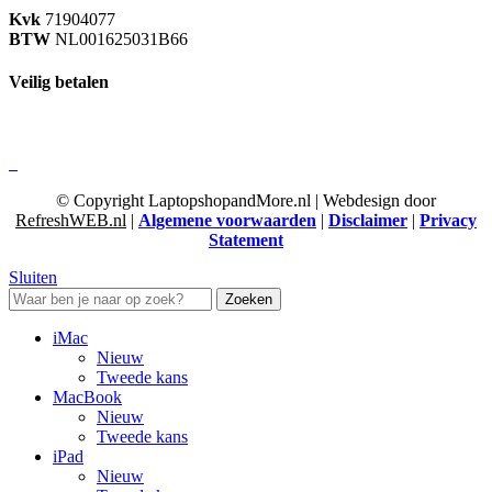
Kvk
71904077
BTW
NL001625031B66
Veilig betalen
© Copyright LaptopshopandMore.nl | Webdesign door
RefreshWEB.nl
|
Algemene voorwaarden
|
Disclaimer
|
Privacy
Statement
Sluiten
Zoeken
iMac
Nieuw
Tweede kans
MacBook
Nieuw
Tweede kans
iPad
Nieuw