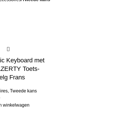
ic Keyboard met
AZERTY Toets-
Belg Frans
ires
,
Tweede kans
0
n winkelwagen