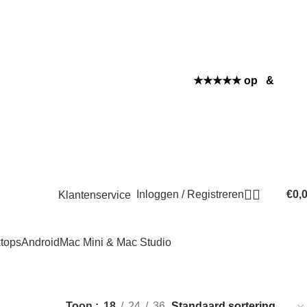
★★★★★ op
&
Inloggen / Registreren
€
0,
Klantenservice
tops
Android
Mac Mini & Mac Studio
Toon
18
24
36