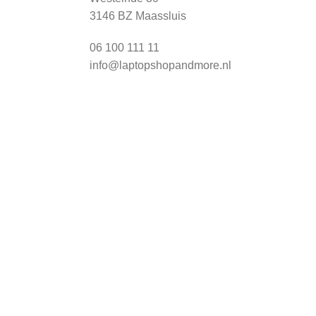
3146 BZ Maassluis
06 100 111 11
info@laptopshopandmore.nl
Kvk
71904077
BTW
NL001625031B66
|
Disclaimer
|
Privacy Statement