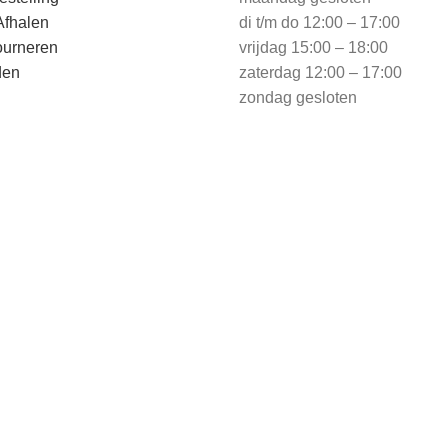
Afhalen
di t/m do 12:00 – 17:00
ourneren
vrijdag 15:00 – 18:00
den
zaterdag 12:00 – 17:00
zondag gesloten
Veilig betalen
nl | Webdesign door
RefreshWEB.nl
|
Algemene voorwaarden