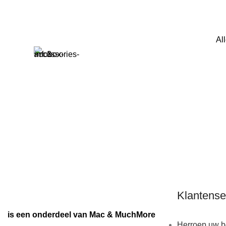
Al
Klantense
is een onderdeel van Mac & MuchMore
Herroep uw be