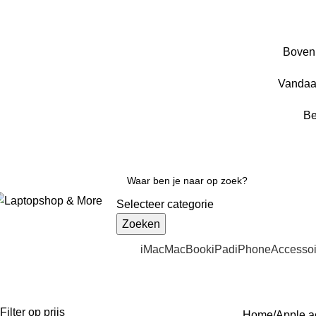
Boven 
Vandaa
Be
Selecteer categorie
Zoeken
iMac
MacBook
iPad
iPhone
Accessoi
Tweede kans
Filter op prijs
Home
Apple a