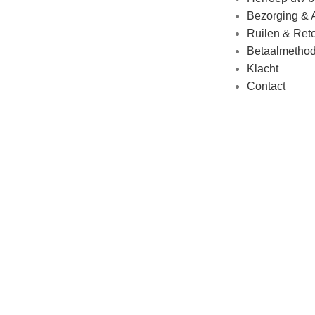
Bezorging & 
Ruilen & Ret
Betaalmetho
Klacht
Contact
© Copyright LaptopshopandMore.