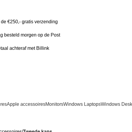
de €250,- gratis verzending
g besteld morgen op de Post
taal achteraf met Billink
res
Apple accessoires
Monitors
Windows Laptops
Windows Desk
ccessoires
Tweede kans