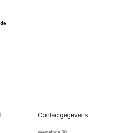
ode
l
Contactgegevens
Westeinde 30