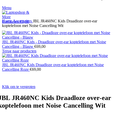
Menu
Home
Accessoires
JBL JR460NC Kids Draadloze over-ear
0
artikelen
€
0,00
koptelefoon met Noise Cancelling Wit
JBL JR460NC Kids - Draadloze over-ear koptelefoon met Noise
Cancelling - Blauw
€
69,00
Terug naar producten
JBL JR460NC Kids Draadloze over-ear koptelefoon met Noise
Cancelling Roze
€
69,00
Klik om te vergroten
JBL JR460NC Kids Draadloze over-ear
koptelefoon met Noise Cancelling Wit