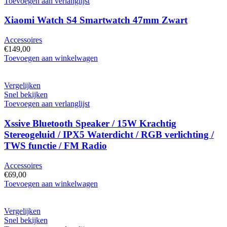
-
Toevoegen aan verlanglijst
Printer
hoeveelheid
Xiaomi Watch S4 Smartwatch 47mm Zwart
Accessoires
€
149,00
Xiaomi
Toevoegen aan winkelwagen
Watch
S4
Smartwatch
Vergelijken
47mm
Snel bekijken
Zwart
Toevoegen aan verlanglijst
hoeveelheid
Xssive Bluetooth Speaker / 15W Krachtig
Stereogeluid / IPX5 Waterdicht / RGB verlichting /
TWS functie / FM Radio
Accessoires
€
69,00
Xssive
Toevoegen aan winkelwagen
Bluetooth
Speaker
/
Vergelijken
15W
Snel bekijken