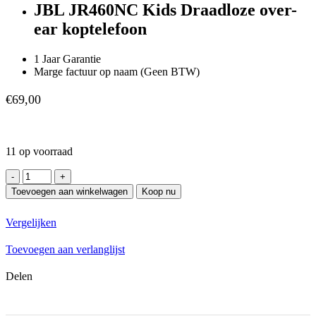
JBL JR460NC Kids Draadloze over-
ear koptelefoon
1 Jaar Garantie
Marge factuur op naam (Geen BTW)
€
69,00
11 op voorraad
JBL
JR460NC
Toevoegen aan winkelwagen
Koop nu
Kids
Draadloze
Vergelijken
over-
ear
Toevoegen aan verlanglijst
koptelefoon
met
Delen
Noise
Cancelling
Wit
hoeveelheid