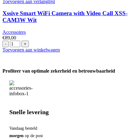
Krachtig
Toevoegen aan verlanglijst
Stereogeluid
/
Xssive Smart WiFi Camera with Video Call XSS-
IPX5
CAM3W Wit
Waterdicht
/
Accessoires
RGB
€
89,00
verlichting
Xssive
/
Smart
Toevoegen aan winkelwagen
TWS
WiFi
functie
Camera
/
with
FM
Profiteer van optimale zekerheid en betrouwbaarheid
Video
Radio
Call
hoeveelheid
XSS-
CAM3W
Wit
hoeveelheid
Snelle levering
Vandaag besteld
morgen
op de post