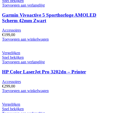
voor
Snel bekijken
1
Toevoegen aan verlanglijst
Monitor
hoeveelheid
Garmin Vivoactive 5 Sporthorloge AMOLED
Scherm 42mm Zwart
Accessoires
€
199,00
Garmin
Toevoegen aan winkelwagen
Vivoactive
5
Sporthorloge
Vergelijken
AMOLED
Snel bekijken
Scherm
Toevoegen aan verlanglijst
42mm
Zwart
HP Color LaserJet Pro 3202dn – Printer
hoeveelheid
Accessoires
€
299,00
HP
Toevoegen aan winkelwagen
Color
LaserJet
Pro
Vergelijken
3202dn
Snel bekijken