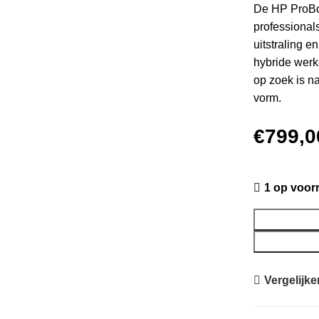
De HP ProBoo
professional
uitstraling e
hybride werke
op zoek is n
vorm.
€
799,0
1 op voor
Vergelijke