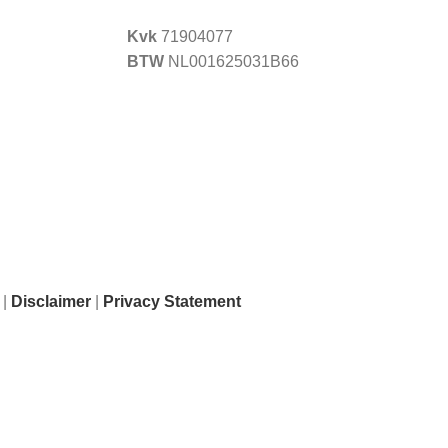
Kvk
71904077
BTW
NL001625031B66
|
Disclaimer
|
Privacy Statement
ode worden geplaatst, worden vanaf 1 augustus 2026 weer