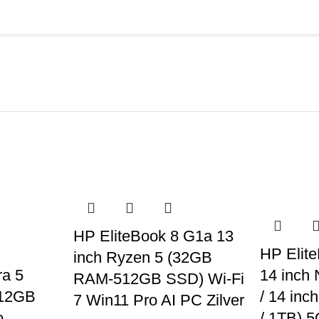
HP EliteBook 8 G1a 13
HP Elite
inch Ryzen 5 (32GB
ra 5
14 inch
RAM-512GB SSD) Wi-Fi
512GB
/ 14 inc
7 Win11 Pro AI PC Zilver
o
/ 1TB) 