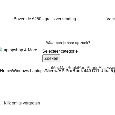
Boven de €250,- gratis verzending
Vand
Selecteer categorie
Zoeken
iMac
MacBook
iPad
iPhone
Accessoi
Home
Windows Laptops
Nieuw
HP ProBook 440 G11 Ultra 5
Klik om te vergroten