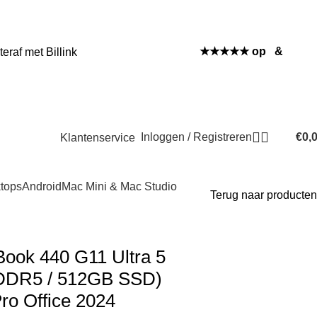
★★★★★ op
&
eraf met Billink
Inloggen / Registreren
€
0,
Klantenservice
tops
Android
Mac Mini & Mac Studio
Terug naar producten
ook 440 G11 Ultra 5
DDR5 / 512GB SSD)
ro Office 2024