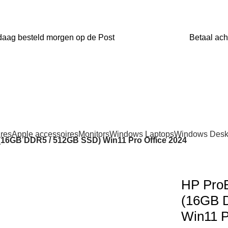
aag besteld morgen op de Post
Betaal acht
res
Apple accessoires
Monitors
Windows Laptops
Windows Desk
 (16GB DDR5 / 512GB SSD) Win11 Pro Office 2024
HP ProB
(16GB 
Win11 P