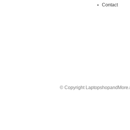
Contact
© Copyright LaptopshopandMore.
☀️ Van 17 juli t/m 1 augustus 2026 zijn wij afwezig. J