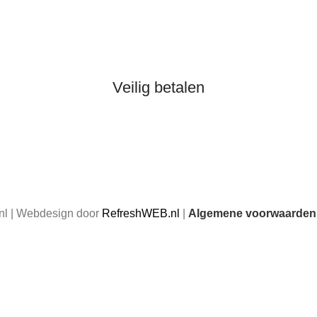
Veilig betalen
nl | Webdesign door
RefreshWEB.nl
|
Algemene voorwaarden
e kunt gewoon bestellen, maar bestellingen die in deze peri
verzonden.