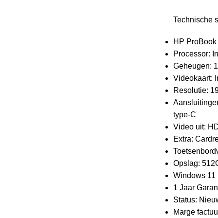
Technische s
HP ProBook
Processor: In
Geheugen: 
Videokaart: 
Resolutie: 
Aansluitinge
type-C
Video uit: H
Extra: Cardr
Toetsenbordv
Opslag: 51
Windows 11 
1 Jaar Garan
Status: Nieu
Marge factu