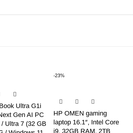
-23%
Book Ultra G1i
HP OMEN gaming
 Next Gen AI PC
laptop 16.1″, Intel Core
h / Ultra 7 (32 GB
i9, 32GB RAM, 2TB
5G / Windows 11