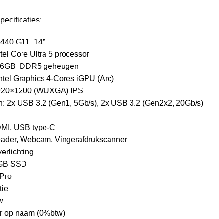
pecificaties:
 440 G11 14″
tel Core Ultra 5 processor
16GB DDR5 geheugen
Intel Graphics 4-Cores iGPU (Arc)
1920×1200 (WUXGA) IPS
n: 2x USB 3.2 (Gen1, 5Gb/s), 2x USB 3.2 (Gen2x2, 20Gb/s)
DMI, USB type-C
eader, Webcam, Vingerafdrukscanner
erlichting
2GB SSD
Pro
tie
w
ur op naam (0%btw)