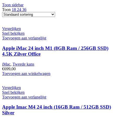
Toon sidebar
Toon
18
24
36
Vergelijken
Snel bekijken
Toevoegen aan verlanglijst
Apple iMac 24 inch M1 (8GB Ram / 256GB SSD)
4.5K Zilver Office
iMac
,
Tweede kans
€
699,00
Apple
Toevoegen aan winkelwagen
iMac
24
inch
Vergelijken
M1
Snel bekijken
(8GB
Toevoegen aan verlanglijst
Ram
/
Apple Imac M4 24 inch (16GB Ram / 512GB SSD)
256GB
Silver
SSD)