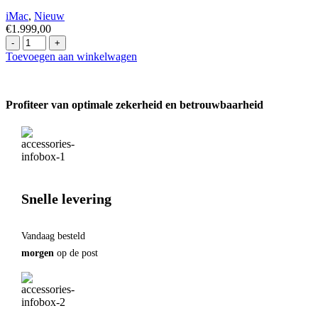
4.5K
iMac
,
Nieuw
Zilver
€
1.999,00
Office
Apple
hoeveelheid
Imac
Toevoegen aan winkelwagen
M4
24
inch
Profiteer van optimale zekerheid en betrouwbaarheid
(16GB
Ram
/
512GB
SSD)
Silver
hoeveelheid
Snelle levering
Vandaag besteld
morgen
op de post