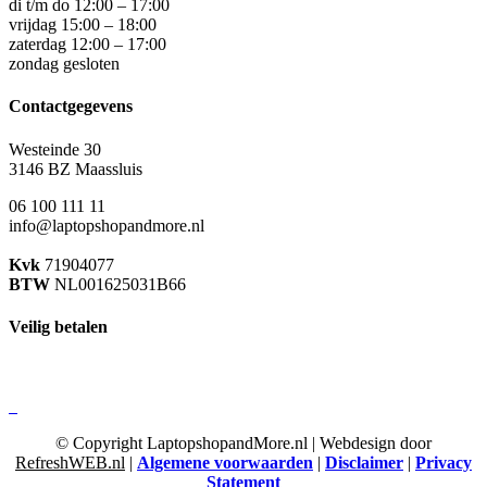
di t/m do 12:00 – 17:00
vrijdag 15:00 – 18:00
zaterdag 12:00 – 17:00
zondag gesloten
Contactgegevens
Westeinde 30
3146 BZ Maassluis
06 100 111 11
info@laptopshopandmore.nl
Kvk
71904077
BTW
NL001625031B66
Veilig betalen
© Copyright LaptopshopandMore.nl | Webdesign door
RefreshWEB.nl
|
Algemene voorwaarden
|
Disclaimer
|
Privacy
Statement