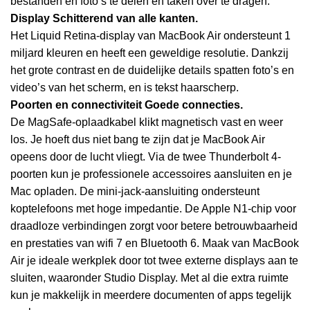
bestanden en foto’s te delen en taken over te dragen.
Display
Schitterend
van alle kanten.
Het Liquid Retina-display van MacBook Air ondersteunt 1
miljard kleuren en heeft een geweldige resolutie. Dankzij
het grote contrast en de duidelijke details spatten foto’s en
video’s van het scherm, en is tekst haarscherp.
Poorten en connectiviteit
Goede connecties.
De MagSafe-oplaadkabel klikt magnetisch vast en weer
los. Je hoeft dus niet bang te zijn dat je MacBook Air
opeens door de lucht vliegt. Via de twee Thunderbolt 4-
poorten kun je professionele accessoires aansluiten en je
Mac opladen. De mini-jack-aansluiting ondersteunt
koptelefoons met hoge impedantie. De Apple N1-chip voor
draadloze verbindingen zorgt voor betere betrouwbaarheid
en prestaties van wifi 7 en Bluetooth 6. Maak van MacBook
Air je ideale werkplek door tot twee externe displays aan te
sluiten, waaronder Studio Display. Met al die extra ruimte
kun je makkelijk in meerdere documenten of apps tegelijk