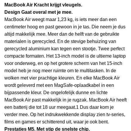
MacBook Air
Kracht krijgt vleugels.
Design
Gaat overal met je mee.
MacBook Air weegt maar 1,23 kg, is iets meer dan een
centimeter hoog en past gewoon in je tas. Die neem je dus
altijd makkelijk mee. Meer dan de helft van de gebruikte
materialen is gerecycled. En de stevige behuizing van
gerecycled aluminium kan tegen een stootje. Twee perfect
compacte formaten. Het 13-inch model is de ultieme laptop
voor onderweg, en op het grotere scherm van het 15-inch
model heb je nog meer ruimte om te multitasken. In de
wolken met vier prachtige kleuren. En elke MacBook Air
wordt geleverd met een MagSafe-oplaadkabel in een
bijpassende kleur. De ongelofelijk dunne en lichte
MacBook Air past makkelijk in je rugzak. MacBook Air heeft
een batterij die tot 18 uur meegaat.1 Dus daar kom je
verder mee. Op het indrukwekkende display zien tv-series,
films en games er schitterend uit, waar je ook bent.
Prestaties
M5.
Met stip de snelste chip.