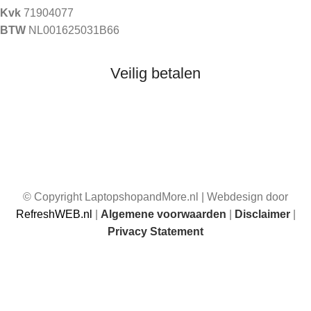
Kvk
71904077
BTW
NL001625031B66
Veilig betalen
© Copyright LaptopshopandMore.nl | Webdesign door
RefreshWEB.nl
|
Algemene voorwaarden
|
Disclaimer
|
Privacy Statement
☀️ Van 17 juli t/m 1 augustus 2026 zijn wij afwezig. Je kunt