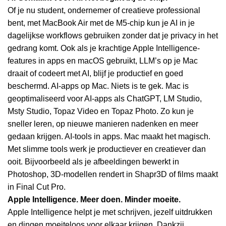
Of je nu student, ondernemer of creatieve professional
bent, met MacBook Air met de M5-chip kun je AI in je
dagelijkse workflows gebruiken zonder dat je privacy in het
gedrang komt. Ook als je krachtige Apple Intelligence-
features in apps en macOS gebruikt, LLM’s op je Mac
draait of codeert met AI, blijf je productief en goed
beschermd. AI-apps op Mac. Niets is te gek. Mac is
geoptimaliseerd voor AI-apps als ChatGPT, LM Studio,
Msty Studio, Topaz Video en Topaz Photo. Zo kun je
sneller leren, op nieuwe manieren nadenken en meer
gedaan krijgen. AI-tools in apps. Mac maakt het magisch.
Met slimme tools werk je productiever en creatiever dan
ooit. Bijvoorbeeld als je afbeeldingen bewerkt in
Photoshop, 3D-modellen rendert in Shapr3D of films maakt
in Final Cut Pro.
Apple Intelligence.
Meer doen. Minder moeite.
Apple Intelligence helpt je met schrijven, jezelf uitdrukken
en dingen moeiteloos voor elkaar krijgen. Dankzij