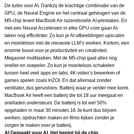
De turbo voor AI. Dankzij de krachtige combinatie van de
GPU, de Neural Engine en het centraal geheugen van de
M5-chip levert MacBook Air razendsnelle AI-prestaties. En
met een Neural Accelerator in elke GPU-core gaan AI-
taken nog efficiënter. Zo kun je AI-afbeeldingen upscalen
en moeiteloos met de nieuwste LLM’s werken. Kortom, een
enorme boost voor je productiviteit en creativiteit.
Megasnel multitasken. Met de M5-chip gaat alles nog
sneller en soepeler. Zo kun je moeiteloos schakelen
tussen heel veel apps en tabs, 4K-video’s bewerken of
games spelen zoals InZOI. En dat allemaal zonder
ventilator, dus geruisloos. Batterij waar je verder mee komt.
MacBook Air heeft een batterij die tot 18 uur meegaat en
snelladen ondersteunt. De batterij is tot wel 50%
opgeladen in maar 30 minuten.16 Je kunt dus blijven
werken, opdrachten maken en films kijken zonder je
zorgen te maken over je batterij.
AI
Gemaakt voor AI.
Het begint bij de chip.