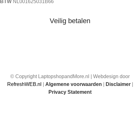
BTW
NL001625031B66
Veilig betalen
© Copyright LaptopshopandMore.nl | Webdesign door
RefreshWEB.nl
|
Algemene voorwaarden
|
Disclaimer
|
Privacy Statement
☀️ Van 17 juli t/m 1 augustus 2026 zijn wij afwezig. Je kunt
gewoon bestellen, maar bestellingen die in deze periode