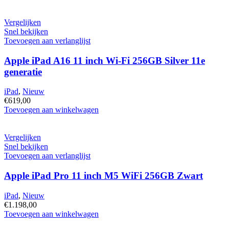
A16
11
inch
Vergelijken
Wi-
Snel bekijken
Fi
Toevoegen aan verlanglijst
128GB
Blue
Apple iPad A16 11 inch Wi-Fi 256GB Silver 11e
11e
generatie
generatie
hoeveelheid
iPad
,
Nieuw
€
619,00
Apple
Toevoegen aan winkelwagen
iPad
A16
11
Vergelijken
inch
Snel bekijken
Wi-
Toevoegen aan verlanglijst
Fi
256GB
Apple iPad Pro 11 inch M5 WiFi 256GB Zwart
Silver
11e
iPad
,
Nieuw
generatie
€
1.198,00
hoeveelheid
Apple
Toevoegen aan winkelwagen
iPad