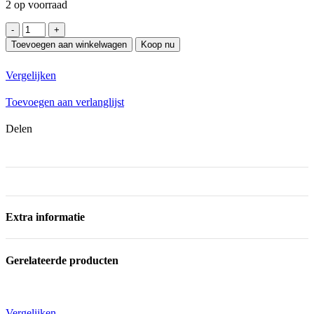
2 op voorraad
Apple
iPad
Toevoegen aan winkelwagen
Koop nu
A16
11
Vergelijken
inch
Wi-
Toevoegen aan verlanglijst
Fi
128GB
Delen
Rose
11e
generatie
hoeveelheid
Extra informatie
Gerelateerde producten
Vergelijken