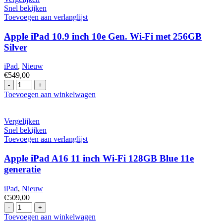
Snel bekijken
Toevoegen aan verlanglijst
Apple iPad 10.9 inch 10e Gen. Wi-Fi met 256GB
Silver
iPad
,
Nieuw
€
549,00
Apple
iPad
Toevoegen aan winkelwagen
10.9
inch
10e
Vergelijken
Gen.
Snel bekijken
Wi-
Toevoegen aan verlanglijst
Fi
met
Apple iPad A16 11 inch Wi-Fi 128GB Blue 11e
256GB
generatie
Silver
hoeveelheid
iPad
,
Nieuw
€
509,00
Apple
iPad
Toevoegen aan winkelwagen