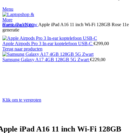
Menu
Home
iPad
Nieuw
Apple iPad A16 11 inch Wi-Fi 128GB Rose 11e
0
artikelen
€
0,00
generatie
Apple Airpods Pro 3 In-ear koptelefoon USB-C
€
299,00
Terug naar producten
Samsung Galaxy A17 4GB 128GB 5G Zwart
€
229,00
Klik om te vergroten
Apple iPad A16 11 inch Wi-Fi 128GB