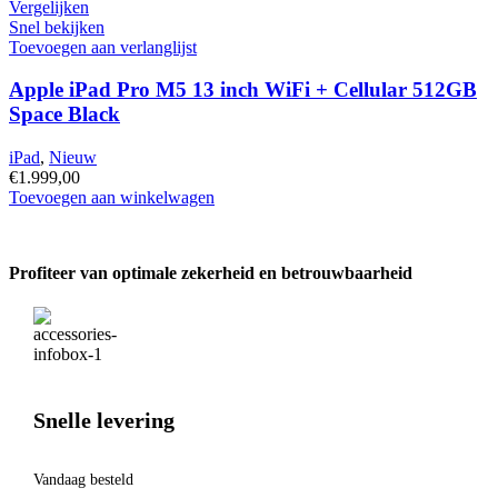
Pro
Vergelijken
11
Snel bekijken
inch
Toevoegen aan verlanglijst
M5
WiFi
Apple iPad Pro M5 13 inch WiFi + Cellular 512GB
256GB
Space Black
Zwart
hoeveelheid
iPad
,
Nieuw
€
1.999,00
Apple
Toevoegen aan winkelwagen
iPad
Pro
M5
Profiteer van optimale zekerheid en betrouwbaarheid
13
inch
WiFi
+
Cellular
512GB
Space
Black
Snelle levering
hoeveelheid
Vandaag besteld