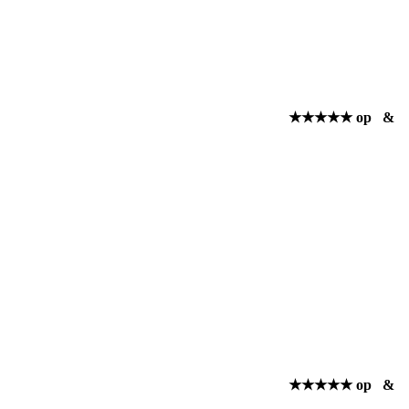
★★★★★ op
&
★★★★★ op
&