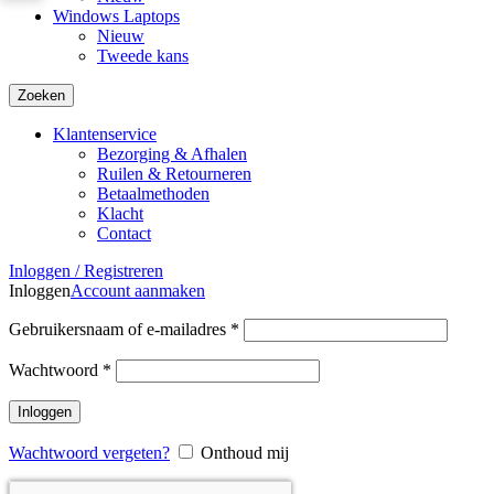
Windows Laptops
Nieuw
Tweede kans
Zoeken
Klantenservice
Bezorging & Afhalen
Ruilen & Retourneren
Betaalmethoden
Klacht
Contact
Inloggen / Registreren
Inloggen
Account aanmaken
Vereist
Gebruikersnaam of e-mailadres
*
Vereist
Wachtwoord
*
Inloggen
Wachtwoord vergeten?
Onthoud mij