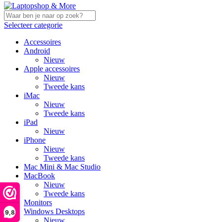
Selecteer categorie
Accessoires
Android
Nieuw
Apple accessoires
Nieuw
Tweede kans
iMac
Nieuw
Tweede kans
iPad
Nieuw
iPhone
Nieuw
Tweede kans
Mac Mini & Mac Studio
MacBook
Nieuw
Tweede kans
Monitors
Windows Desktops
9,8
Nieuw