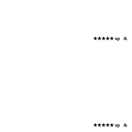
★★★★★ op
&
★★★★★ op
&